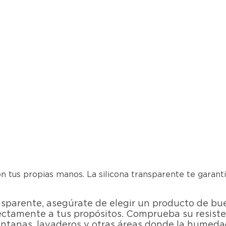
n tus propias manos. La silicona transparente te garant
nsparente, asegúrate de elegir un producto de bue
ectamente a tus propósitos. Comprueba su resisten
entanas, lavaderos y otras áreas donde la humed