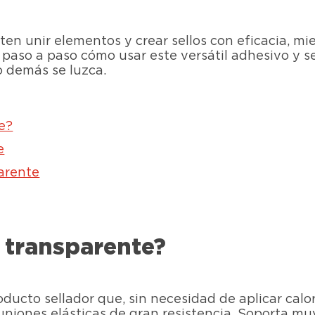
ten unir elementos y crear sellos con eficacia, mi
 paso a paso cómo usar este versátil adhesivo y 
o demás se luzca.
te?
e
parente
a transparente?
oducto sellador que, sin necesidad de aplicar calo
uniones elásticas de gran resistencia. Soporta mu