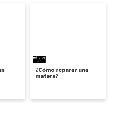
4
minutos
de
lectura
un
¿Cómo reparar una
matera?