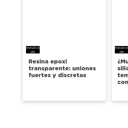
8
6
minutos
minuto
de
de
lectura
lectura
Resina epoxi
¿Mu
transparente: uniones
sil
fuertes y discretas
te
con