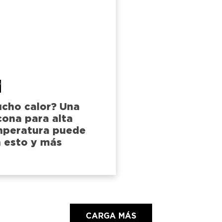
s
cho calor? Una
icona para alta
mperatura puede
 esto y más
CARGA MÁS