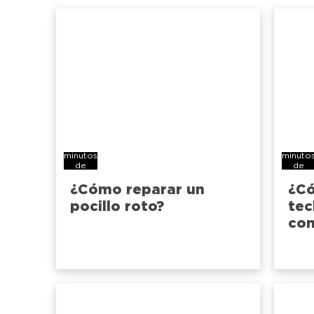
4
5
minutos
minuto
de
de
lectura
lectura
¿Cómo reparar un
¿Có
pocillo roto?
tec
co