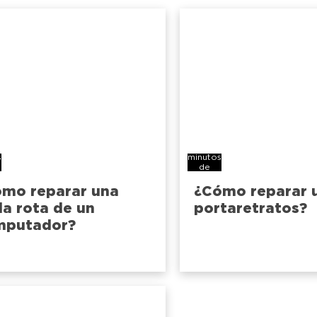
4
s
minutos
de
lectura
mo reparar una
¿Cómo reparar 
la rota de un
portaretratos?
mputador?