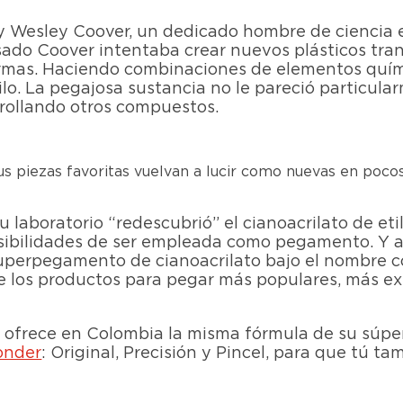
y Wesley Coover, un dedicado hombre de ciencia 
sado Coover intentaba crear nuevos plásticos tran
 armas. Haciendo combinaciones de elementos quími
ilo. La pegajosa sustancia no le pareció particula
rrollando otros compuestos.
us piezas favoritas vuelvan a lucir como nuevas en poco
u laboratorio “redescubrió” el cianoacrilato de et
bilidades de ser empleada como pegamento. Y así
uperpegamento de cianoacrilato bajo el nombre c
e los productos para pegar más populares, más ex
te ofrece en Colombia la misma fórmula de su súpe
onder
: Original, Precisión y Pincel, para que tú 