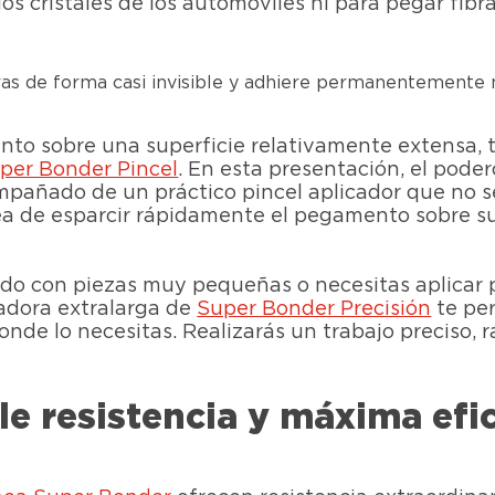
 cristales de los automóviles ni para pegar fibras
ras de forma casi invisible y adhiere permanentemente 
ento sobre una superficie relativamente extensa,
per Bonder Pincel
. En esta presentación, el pod
ompañado de un práctico pincel aplicador que no s
area de esparcir rápidamente el pegamento sobre s
ajando con piezas muy pequeñas o necesitas aplica
cadora extralarga de
Super Bonder Precisión
te per
e lo necesitas. Realizarás un trabajo preciso, rá
le resistencia y máxima efi