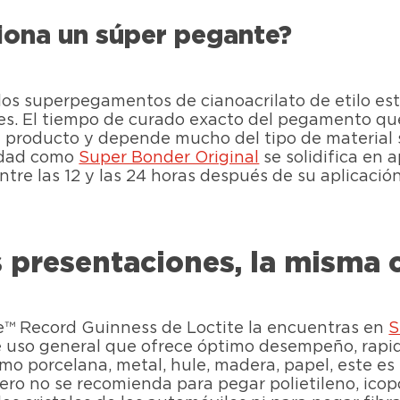
iona un súper pegante?
 los superpegamentos de cianoacrilato de etilo es
es. El tiempo de curado exacto del pegamento que
producto y depende mucho del tipo de material s
lidad como
Super Bonder Original
se solidifica en
tre las 12 y las 24 horas después de su aplicación
s presentaciones, la misma 
ue™ Record Guinness de Loctite la encuentras en
S
uso general que ofrece óptimo desempeño, rapidez
o porcelana, metal, hule, madera, papel, este es
ero no se recomienda para pegar polietileno, icopor