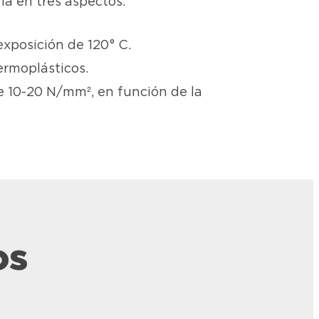
ia en tres aspectos:
xposición de 120° C.
ermoplásticos.
e 10-20 N/mm², en función de la
os