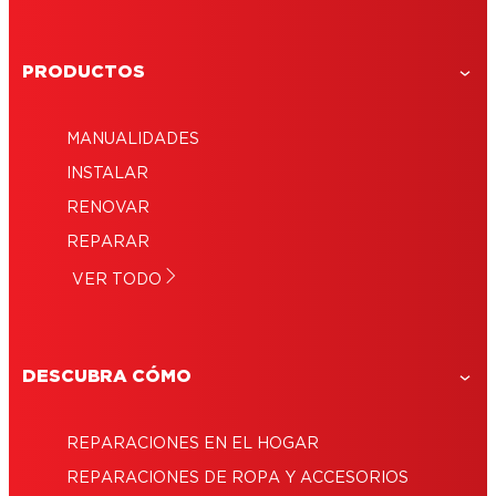
de
minutos
producto y usarlo bien
8
Cómo reparar cerámica rota
lectura
de
minutos
Mantén el retrovisor en su sitio con
lectura
de
pegamento para espejos de auto
Masilla de color para acabados fuera de serie
lectura
PRODUCTOS
MANUALIDADES
INSTALAR
RENOVAR
REPARAR
VER TODO
DESCUBRA CÓMO
REPARACIONES EN EL HOGAR
REPARACIONES DE ROPA Y ACCESORIOS