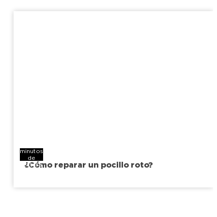
4
minutos
de
¿Cómo reparar un pocillo roto?
lectura