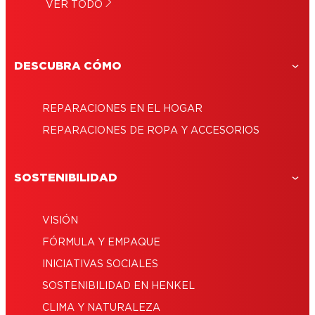
¿Cómo reparar gafas?
VER TODO
Sellado de ventanas: une, protege y aísla
correctamente
DESCUBRA CÓMO
REPARACIONES EN EL HOGAR
REPARACIONES DE ROPA Y ACCESORIOS
SOSTENIBILIDAD
VISIÓN
FÓRMULA Y EMPAQUE
INICIATIVAS SOCIALES
SOSTENIBILIDAD EN HENKEL
CLIMA Y NATURALEZA