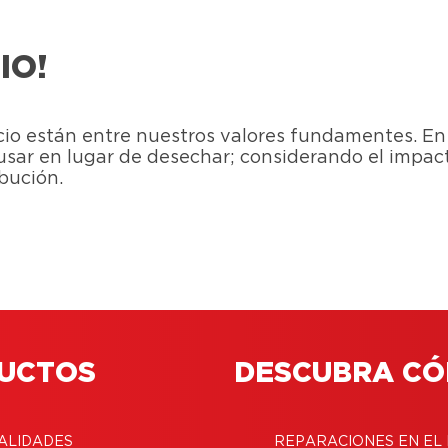
IO!
rdicio están entre nuestros valores fundamentes.
usar en lugar de desechar; considerando el impa
bución.
UCTOS
DESCUBRA C
ALIDADES
REPARACIONES EN EL