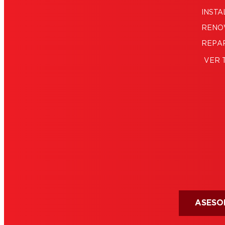
INSTA
RENO
REPA
VER 
ASESO