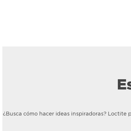
E
LOCTITE Super Bonder
LOCTI
Removedor de
Silic
Pegamento
¿Busca cómo hacer ideas inspiradoras? Loctite p
Silico
color 
Logra eliminar residuos