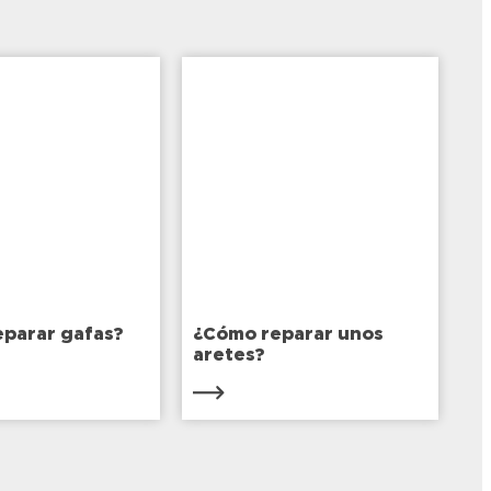
s de
nte
parar gafas?
¿Cómo reparar unos
aretes?