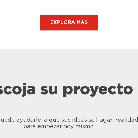
EXPLORA MÁS
scoja su proyecto
TE Super Flex
LOCTITE Super Fl
ona Negra
Silicona Roja
uede ayudarle a que sus ideas se hagan realidad.
para empezar hoy mismo.
na 100% acéitica de
Silicona selladora 10
negro para uso
acética de color rojo,