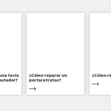
ional donde
resiste dilataciones
ciona un excelente
causadas por cambio
rtamiento como
temperatura. Excele
vo sellador en
control de calor.
les mecánicos.
una tecla
¿Cómo reparar un
¿Cómo re
putador?
portaretratos?