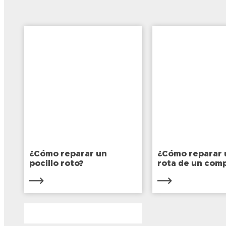
profes
endurecidos de adhesivos
propor
tipo cianocrilato.
compo
Formulación a base de
adhesi
disolvente, garantiza
ensamb
remoción del residuo sin
dejar rastro.
¿Cómo reparar un
¿Cómo reparar 
pocillo roto?
rota de un com