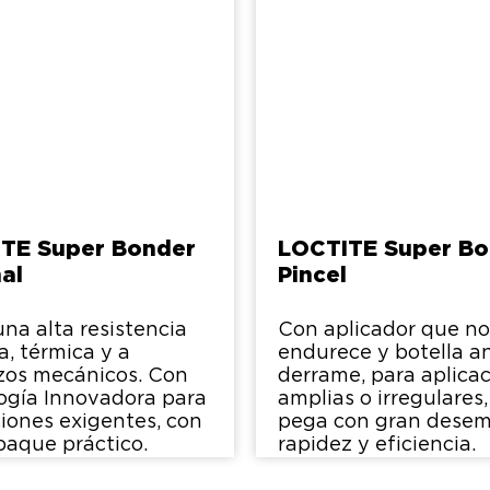
TE Super Bonder
LOCTITE Super Bo
nal
Pincel
una alta resistencia
Con aplicador que no
a, térmica y a
endurece y botella an
zos mecánicos. Con
derrame, para aplica
ogía Innovadora para
amplias o irregulares
ciones exigentes, con
pega con gran dese
aque práctico.
rapidez y eficiencia.