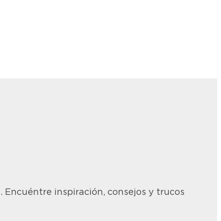
ex
 Encuéntre inspiración, consejos y trucos
0%
 que