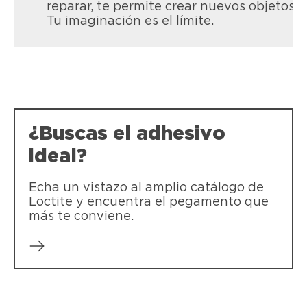
reparar, te permite crear nuevos objetos.
Tu imaginación es el límite.
LOCTITE Super Bonder Original
LOCTITE Super Bonder Precision
Tiene una alta resistencia química,
Adhesivo que tiene un aplicador extra
térmica y a esfuerzos mecánicos. Con
largo para aplicaciones precisas en
Tecnología Innovadora para
lugares u objetos dificiles de alcanzar.
aplicaciones exigentes, con un empaque
práctico.
¿Buscas el adhesivo
ideal?
Echa un vistazo al amplio catálogo de
Loctite y encuentra el pegamento que
más te conviene.