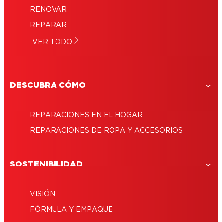
¿Cómo reparar gafas?
mejor producto y usarlo bien
RENOVAR
¿Cómo reparar unos aretes?
Pegante para zapatos: lo que debes saber
REPARAR
¿Cómo reparar un pocillo roto?
para reparar tu calzado
Cómo reparar cuero: salvarás el mobiliario
VER TODO
¿Cómo reparar una matera?
y cuidarás tu billetera
DESCUBRA CÓMO
REPARACIONES EN EL HOGAR
REPARACIONES DE ROPA Y ACCESORIOS
SOSTENIBILIDAD
VISIÓN
FÓRMULA Y EMPAQUE