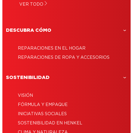
Pegante: Encuentra el pegamento
VER TODO
pegamento para espejos de auto
Sellado de ventanas: une, protege y aísla
adhesivo más adecuado para tu proyecto
correctamente
DESCUBRA CÓMO
REPARACIONES EN EL HOGAR
REPARACIONES DE ROPA Y ACCESORIOS
SOSTENIBILIDAD
VISIÓN
FÓRMULA Y EMPAQUE
INICIATIVAS SOCIALES
SOSTENIBILIDAD EN HENKEL
CLIMA Y NATURALEZA