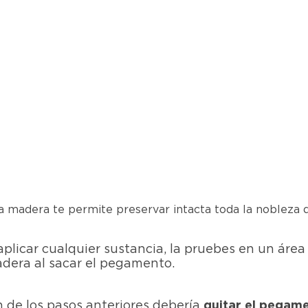
 madera te permite preservar intacta toda la nobleza d
licar cualquier sustancia, la pruebes en un área 
adera al sacar el pegamento.
n de los pasos anteriores debería
quitar el pegame