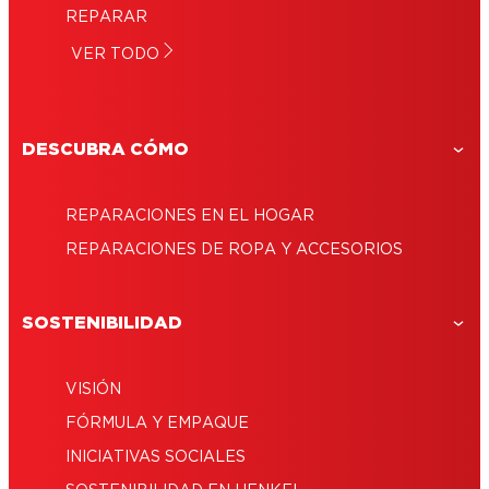
Superpegante líquido: aprende todo
sin clavos ni tornillos
REPARAR
Pegante: Encuentra el pegamento
sobre este extraordinario adhesivo
Cómo aplicar resina epóxica: compartimos
VER TODO
adhesivo más adecuado para tu proyecto
¿Cómo reparar un portaretratos?
contigo todos los secretos
DESCUBRA CÓMO
REPARACIONES EN EL HOGAR
REPARACIONES DE ROPA Y ACCESORIOS
SOSTENIBILIDAD
VISIÓN
FÓRMULA Y EMPAQUE
INICIATIVAS SOCIALES