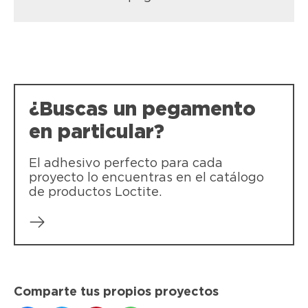
LOCTITE Super Bonder Flex Gel
LOCTITE Super Bonder Precision
Con LOCTITE Super Bonder Flex Gel
Adhesivo que tiene un aplicador extra
puedes crear uniones invisibles,
largo para aplicaciones precisas en
duraderas y resistentes al movimiento, a
lugares u objetos dificiles de alcanzar.
la elongación y a los impactos.
¿Buscas un pegamento
en particular?
El adhesivo perfecto para cada
proyecto lo encuentras en el catálogo
de productos Loctite.
Comparte tus propios proyectos