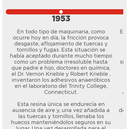
1953
En todo tipo de maquinaria, como
En 
ocurre hoy en día, la fricción provoca
c
desgaste, aflojamiento de tuercas y
d
tornillos y fugas. Esta situación se
m
había aceptado durante mucho tiempo
b
como un problema irresoluble hasta
sis
que padre e hijo, doctores en química,
d
el Dr. Vernon Krieble y Robert Krieble ,
inventaron los adhesivos anaeróbicos
en el laboratorio del Trinity College,
Connecticut.
A 
Esta resina única se endurecía en
ausencia de aire y, una vez añadida a
des
las tuercas y tornillos, llenaba los
huecos manteniéndolos seguros en su
c
lugar. Una vez desarrollada para el