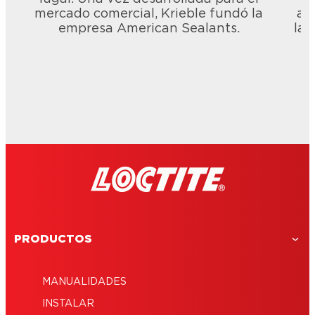
mercado comercial, Krieble fundó la
am
empresa American Sealants.
las
PRODUCTOS
MANUALIDADES
INSTALAR